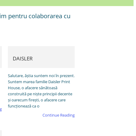
rim pentru colaborarea cu
DAISLER
Salutare, ăștia suntem noi în prezent.
Suntem marea familie Daisler Print
House, o afacere sănătoasă
construită pe niște principii decente
și oarecum firești, o afacere care
funcționează ca o
g
Continue Reading