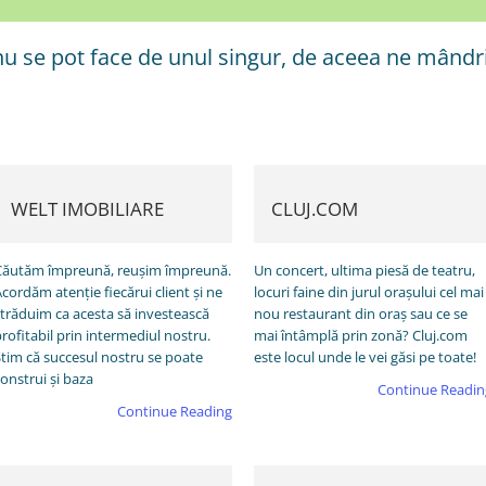
nu se pot face de unul singur, de aceea ne mând
WELT IMOBILIARE
CLUJ.COM
Căutăm împreună, reușim împreună.
Un concert, ultima piesă de teatru,
cordăm atenție fiecărui client și ne
locuri faine din jurul oraşului cel mai
străduim ca acesta să investească
nou restaurant din oraş sau ce se
rofitabil prin intermediul nostru.
mai întâmplă prin zonă? Cluj.com
Știm că succesul nostru se poate
este locul unde le vei găsi pe toate!
onstrui și baza
Continue Readin
Continue Reading