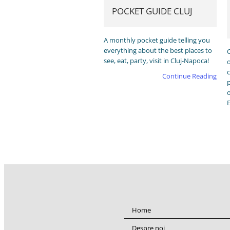
POCKET GUIDE CLUJ
A monthly pocket guide telling you
everything about the best places to
C
see, eat, party, visit in Cluj-Napoca!
c
Continue Reading
o
E
Home
Despre noi