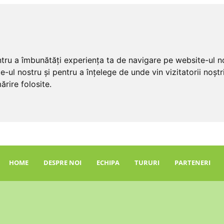
ntru a îmbunătăți experiența ta de navigare pe website-ul no
e-ul nostru și pentru a înțelege de unde vin vizitatorii noș
ărire folosite.
HOME
DESPRE NOI
ECHIPA
TURURI
PARTENERI