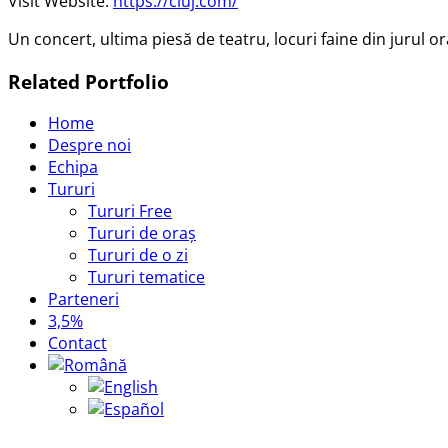
Visit Website:
https://cluj.com/
Un concert, ultima piesă de teatru, locuri faine din jurul o
Related Portfolio
Home
Despre noi
Echipa
Tururi
Tururi Free
Tururi de oraș
Tururi de o zi
Tururi tematice
Parteneri
3,5%
Contact