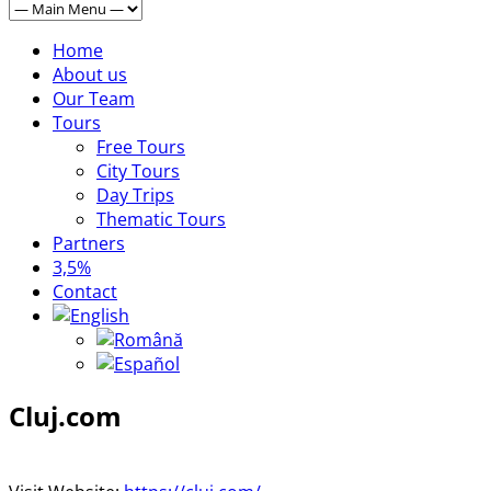
Home
About us
Our Team
Tours
Free Tours
City Tours
Day Trips
Thematic Tours
Partners
3,5%
Contact
Cluj.com