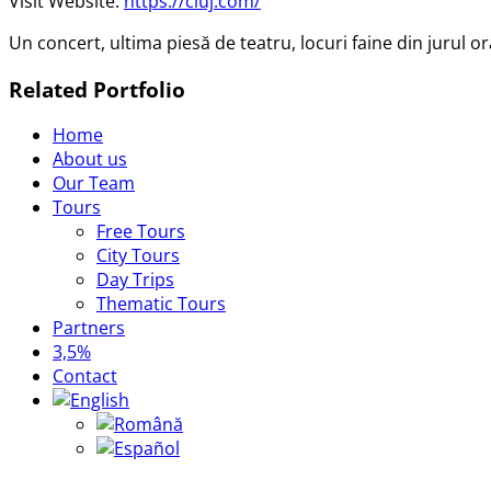
Visit Website:
https://cluj.com/
Un concert, ultima piesă de teatru, locuri faine din jurul o
Related Portfolio
Home
About us
Our Team
Tours
Free Tours
City Tours
Day Trips
Thematic Tours
Partners
3,5%
Contact