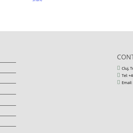
CONT
Cluj, 
Tel: +
Email: