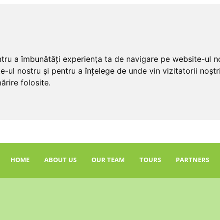
ntru a îmbunătăți experiența ta de navigare pe website-ul no
e-ul nostru și pentru a înțelege de unde vin vizitatorii noș
ărire folosite.
HOME
ABOUT US
OUR TEAM
TOURS
PARTNERS